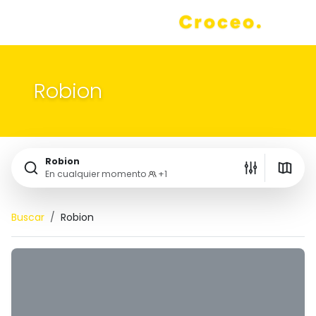
Croceo Booking
Robion
Robion
En cualquier momento
+1
Buscar
Robion